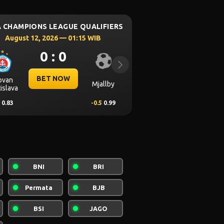
4 INTERNATIONAL
E-FOOTBALL F24 ELITE CLUB FRIE
ENDLY
August 7, 2026 — 15:15 WIB
26 — 15:15 WIB
0 : 0
: 0
Next
BET NOW
e-Borus
e-Everton
Dortm
 NOW
e-Germany
-0.25
-0.72
0.25
0.
-0.25
-0.91
BNI
BRI
Permata
BJB
BSI
JAGO