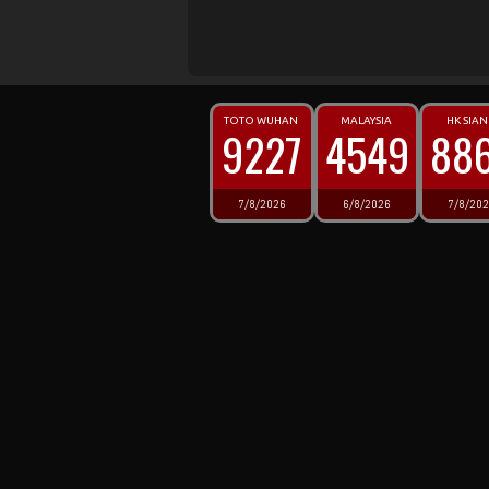
TOTO WUHAN
MALAYSIA
HK SIA
9227
4549
88
7/8/2026
6/8/2026
7/8/20