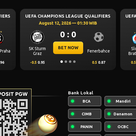
FA CHAMPIONS LEAGUE QUALIFIERS
E-FOOTBALL F2
FRI
August 11, 2026 — 22:59 WIB
August 7, 20
0 : 0
1 
BET NOW
Union Saint-
do Glimt
Gilloise
BET
e-Denmark
0.75
0.82
-0.75
1.00
0.25
0.67
Bank Lokal
BCA
Mandiri
CIMB
Danamon
PANIN
OCBC