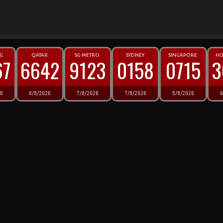
NG
QATAR
SG METRO
SYDNEY
SINGAPORE
H
67
6642
9123
0158
0715
3
26
6/8/2026
7/8/2026
7/8/2026
5/8/2026
6