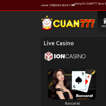
Selamat Datang Di CUAN777 Situs Slot
Jumat 7/08/2026 08:24:11
HO
Live Casino
Baccarat