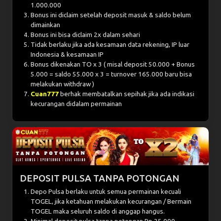
1.000.000
Bonus ini diclaim setelah deposit masuk & saldo belum
dimainkan
Bonus ini bisa diclaim 2x dalam sehari
Tidak berlaku jika ada kesamaan data rekening, IP luar
Indonesia & kesamaan IP
Bonus dikenakan TO x 3 ( misal deposit 50.000 + Bonus
5.000 = saldo 55.000 x 3 = turnover 165.000 baru bisa
melakukan withdraw )
Cuan777
berhak membatalkan sepihak jika ada indikasi
kecurangan didalam permainan
DEPOSIT PULSA TANPA POTONGAN
Depo Pulsa berlaku untuk semua permainan kecuali
TOGEL, jika ketahuan melakukan kecurangan / Bermain
TOGEL maka seluruh saldo di anggap hangus.