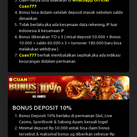
Claim hanya bisa dilakukan di
Whatsapp Official
Cuan777
Bonus bisa diclaim setelah deposit masuk sebelum saldo
dimainkan
Tidak berlaku jika ada kesamaan data rekening, IP luar
Indonesia & kesamaan IP
Bonus dikenakan TO x 3 ( misal deposit 50.000 + Bonus
10.000 = saldo 60.000 x 3 = turnover 180.000 baru bisa
melakukan withdraw )
Cuan777
berhak membatalkan sepihak jika ada indikasi
kecurangan didalam permainan
BONUS DEPOSIT 10%
Bonus Deposit 10% berlaku di permainan Slot, Live
Casino, Sportbook & Sabung Ayam, kecuali togel
Minimal deposit Rp 50.000 untuk bisa claim bonus
tersebut & maksimal bonus yg diberikan sebesar Rp