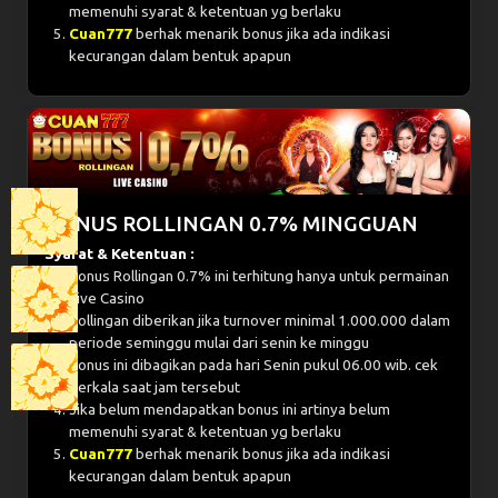
memenuhi syarat & ketentuan yg berlaku
Cuan777
berhak menarik bonus jika ada indikasi
kecurangan dalam bentuk apapun
BONUS ROLLINGAN 0.7% MINGGUAN
Syarat & Ketentuan :
Bonus Rollingan 0.7% ini terhitung hanya untuk permainan
Live Casino
Rollingan diberikan jika turnover minimal 1.000.000 dalam
periode seminggu mulai dari senin ke minggu
Bonus ini dibagikan pada hari Senin pukul 06.00 wib. cek
berkala saat jam tersebut
Jika belum mendapatkan bonus ini artinya belum
memenuhi syarat & ketentuan yg berlaku
Cuan777
berhak menarik bonus jika ada indikasi
kecurangan dalam bentuk apapun