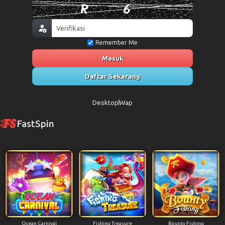
Remember Me
Masuk
Daftar Sekarang
Desktop
Wap
FastSpin
Ocean Carnival
Fishing Treasure
Bounty Fishing