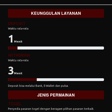
KEUNGGULAN LAYANAN
DEPOSIT
Waktu rata-rata
1
Menit
WITHDRAW
Waktu rata-rata
3
Menit
Deposit bisa melalui Bank, E-Wallet dan pulsa.
JENIS PERMAINAN
TOGEL
Penyedia pasaran togel dengan beragam pilihan pasaran terbaik.